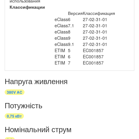
использования
Классификации
Версия
Классификация
eClass
6
27-02-31-01
eClass
7.1
27-02-31-01
eClass
8
27-02-31-01
eClass
9
27-02-31-01
eClass
9.1
27-02-31-01
ETIM
5
EC001857
ETIM
6
EC001857
ETIM
7
EC001857
Напруга живлення
380V AC
Потужність
0,75 кВт
Номінальний струм