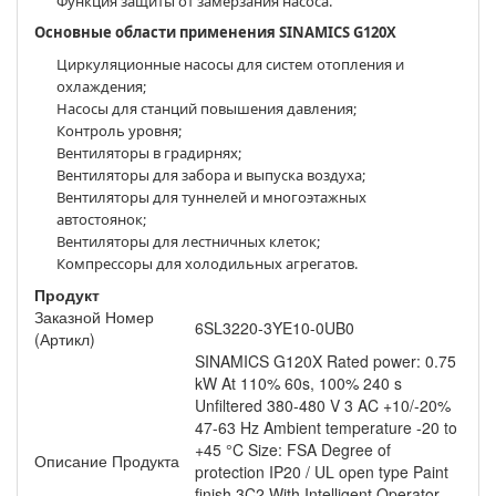
Функция защиты от замерзания насоса.
Основные области применения SINAMICS G120X
Циркуляционные насосы для систем отопления и
охлаждения;
Насосы для станций повышения давления;
Контроль уровня;
Вентиляторы в градирнях;
Вентиляторы для забора и выпуска воздуха;
Вентиляторы для туннелей и многоэтажных
автостоянок;
Вентиляторы для лестничных клеток;
Компрессоры для холодильных агрегатов.
Продукт
Заказной Номер
6SL3220-3YE10-0UB0
(Артикл)
SINAMICS G120X Rated power: 0.75
kW At 110% 60s, 100% 240 s
Unfiltered 380-480 V 3 AC +10/-20%
47-63 Hz Ambient temperature -20 to
+45 °C Size: FSA Degree of
Описание Продукта
protection IP20 / UL open type Paint
finish 3C2 With Intelligent Operator