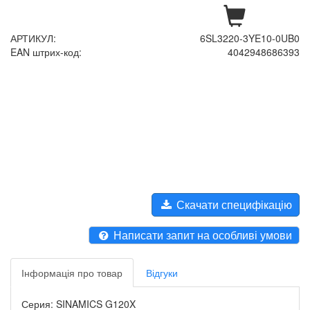
АРТИКУЛ:
6SL3220-3YE10-0UB0
EAN штрих-код:
4042948686393
Скачати специфікацію
Написати запит на особливі умови
Інформація про товар
Відгуки
Серия: SINAMICS G120X