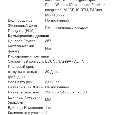
Panel Without IO expansion Fieldbus
integrated: MODBUS RTU, BACnet
MS/TP,USS
Вид продуктов
Не доступный
Жизненный Цикл
PM300:Активный продукт
Продукта (PLM)
Коммерческие данные
Ценовая Группа
357
Металлический
Нет
фактор
Информация поставки
Экспортный контроль
ECCN : 3A999A / AL : N
Плановый срок
отгрузки с завода
20 День
(раб. дни)
Вес Нетто (Кг)
3,900 Кг
Размеры (Ш x Д X В)
Не доступный
Размеры Упаковки
196,00 x 347,00 x 370,00
Единица Измерения
MM
Упаковки
Единицы Измерения
1 шт.
Количество в упакове
1