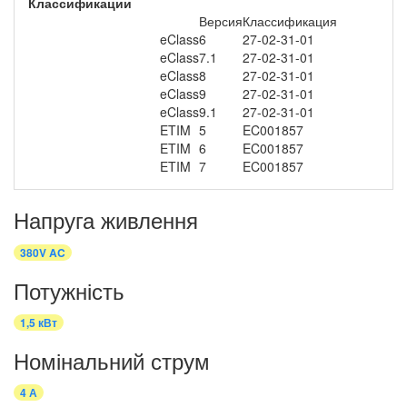
Классификации
Версия
Классификация
eClass
6
27-02-31-01
eClass
7.1
27-02-31-01
eClass
8
27-02-31-01
eClass
9
27-02-31-01
eClass
9.1
27-02-31-01
ETIM
5
EC001857
ETIM
6
EC001857
ETIM
7
EC001857
Напруга живлення
380V AC
Потужність
1,5 кВт
Номінальний струм
4 А