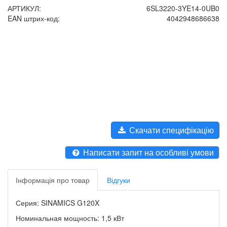
АРТИКУЛ:
6SL3220-3YE14-0UB0
EAN штрих-код:
4042948686638
Скачати специфікацію
Написати запит на особливі умови
Інформація про товар
Відгуки
Серия: SINAMICS G120X
Номинальная мощность: 1,5 кВт