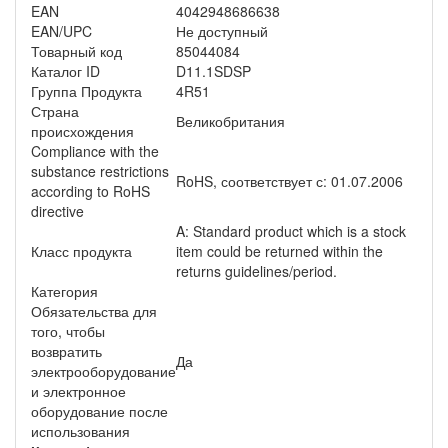
EAN
4042948686638
EAN/UPC
Не доступный
Товарный код
85044084
Каталог ID
D11.1SDSP
Группа Продукта
4R51
Страна
Великобритания
происхождения
Compliance with the
substance restrictions
RoHS, соответствует с: 01.07.2006
according to RoHS
directive
A: Standard product which is a stock
Класс продукта
item could be returned within the
returns guidelines/period.
Категория
Обязательства для
того, чтобы
возвратить
Да
электрооборудование
и электронное
оборудование после
использования