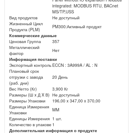
integrated: MODBUS RTU, BACnet
MS/TP,USS
Вид продуктов
Не доступный
Жизненный Цикл
PM300:Активный продукт
Продукта (PLM)
Коммерческие данные
Ценовая Группа
357
Металлический
Нет
фактор
Информация поставки
Экспортный контроль
ECCN : 3A999A / AL : N
Плановый срок
отгрузки с завода
20 День
(раб. дни)
Вес Нетто (Кг)
3,900 Кг
Размеры (Ш x Д X В)
Не доступный
Размеры Упаковки
196,00 x 347,00 x 370,00
Единица Измерения
MM
Упаковки
Единицы Измерения
1 шт.
Количество в упакове
1
Дополнительная информация о продукте