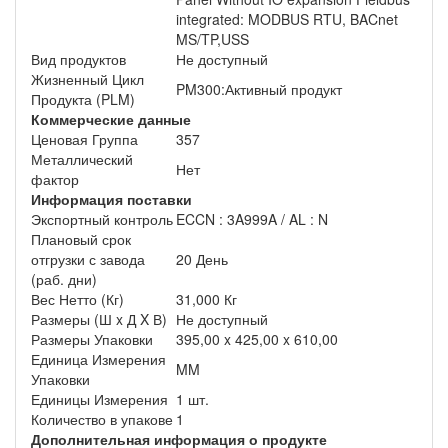
integrated: MODBUS RTU, BACnet
MS/TP,USS
Вид продуктов
Не доступный
Жизненный Цикл
PM300:Активный продукт
Продукта (PLM)
Коммерческие данные
Ценовая Группа
357
Металлический
Нет
фактор
Информация поставки
Экспортный контроль
ECCN : 3A999A / AL : N
Плановый срок
отгрузки с завода
20 День
(раб. дни)
Вес Нетто (Кг)
31,000 Кг
Размеры (Ш x Д X В)
Не доступный
Размеры Упаковки
395,00 x 425,00 x 610,00
Единица Измерения
MM
Упаковки
Единицы Измерения
1 шт.
Количество в упакове
1
Дополнительная информация о продукте