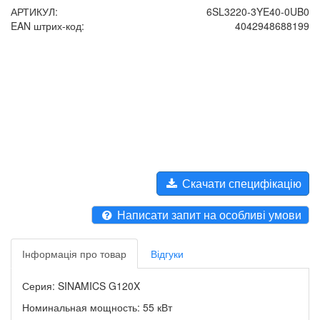
АРТИКУЛ:
6SL3220-3YE40-0UB0
EAN штрих-код:
4042948688199
Скачати специфікацію
Написати запит на особливі умови
Інформація про товар
Відгуки
Серия: SINAMICS G120X
Номинальная мощность: 55 кВт