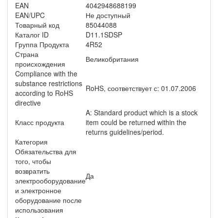
EAN
4042948688199
EAN/UPC
Не доступный
Товарный код
85044088
Каталог ID
D11.1SDSP
Группа Продукта
4R52
Страна
Великобритания
происхождения
Compliance with the
substance restrictions
RoHS, соответствует с: 01.07.2006
according to RoHS
directive
A: Standard product which is a stock
Класс продукта
item could be returned within the
returns guidelines/period.
Категория
Обязательства для
того, чтобы
возвратить
Да
электрооборудование
и электронное
оборудование после
использования