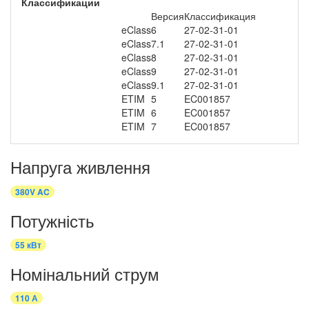
Классификации
Версия
Классификация
eClass
6
27-02-31-01
eClass
7.1
27-02-31-01
eClass
8
27-02-31-01
eClass
9
27-02-31-01
eClass
9.1
27-02-31-01
ETIM
5
EC001857
ETIM
6
EC001857
ETIM
7
EC001857
Напруга живлення
380V AC
Потужність
55 кВт
Номінальний струм
110 А