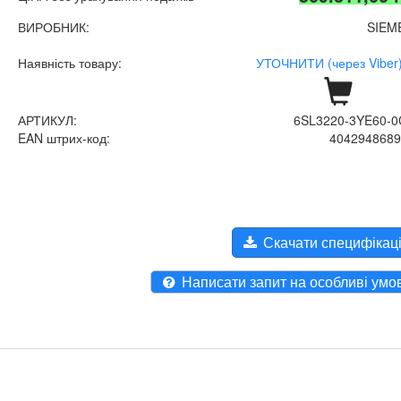
ВИРОБНИК:
SIEM
Наявність товару:
УТОЧНИТИ (через Viber)
АРТИКУЛ:
6SL3220-3YE60-
EAN штрих-код:
404294868
Скачати специфікац
Написати запит на особливі умо