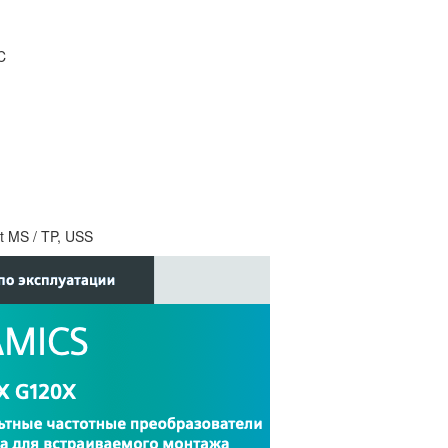
C
 MS / TP, USS