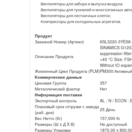
Вентиляторы для забора и выпуска воздуха;
Вентиляторы для туннелей и многоэтажных авто
Вентиляторы для лестничных клеток;
Компрессоры для холодильных агрегатов.
Продукт
Заказной Номер (Артикл)
6SL3220-3YE58
SINAMICS G120X 
suppression fil
Описание Продукта
+45 °C Size: FSH
Without IO expa
Жизненный Цикл Продукта (PLM)
PM300:Активный
Коммерческие данные
Ценовая Группа
357
Металлический фактор
Нет
Информация поставки
Экспортный контроль
AL : N / ECCN :
Плановый срок отгрузки с завода
25 День
(раб. дни)
Вес Нетто (Кг)
157,000 Кг
Размеры (Ш x Д X В)
Не доступный
Размеры Упаковки
1870,00 x 800,00