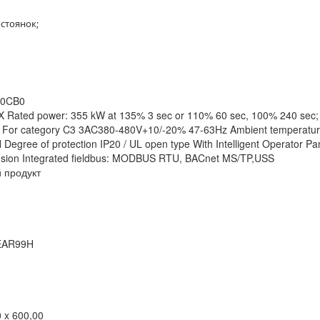
стоянок;
-0CB0
Rated power: 355 kW at 135% 3 sec or 110% 60 sec, 100% 240 sec;
ter For category C3 3AC380-480V+10/-20% 47-63Hz Ambient temperatur
 Degree of protection IP20 / UL open type With Intelligent Operator Pa
nsion Integrated fieldbus: MODBUS RTU, BACnet MS/TP,USS
 продукт
 EAR99H
 x 600,00