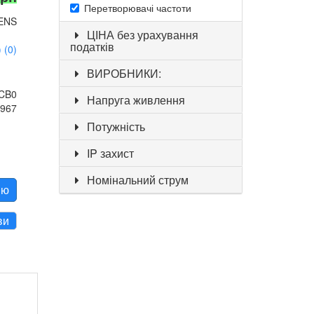
Перетворювачі частоти
ENS
ЦІНА без урахування
податків
 (0)
ВИРОБНИКИ:
0CB0
Напруга живлення
9967
Потужність
IP захист
Номінальний струм
ію
ви