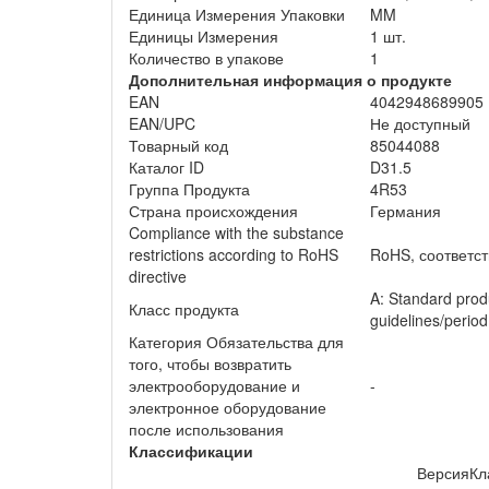
Единица Измерения Упаковки
MM
Единицы Измерения
1 шт.
Количество в упакове
1
Дополнительная информация о продукте
EAN
4042948689905
EAN/UPC
Не доступный
Товарный код
85044088
Каталог ID
D31.5
Группа Продукта
4R53
Страна происхождения
Германия
Compliance with the substance
restrictions according to RoHS
RoHS, соответст
directive
A: Standard produ
Класс продукта
guidelines/period
Категория Обязательства для
того, чтобы возвратить
электрооборудование и
-
электронное оборудование
после использования
Классификации
Версия
Кл