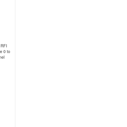
 RFI
e 0 to
nel