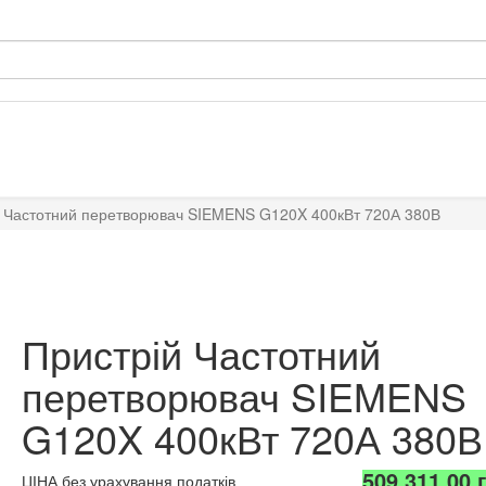
й Частотний перетворювач SIEMENS G120X 400кВт 720А 380В
Пристрій Частотний
перетворювач SIEMENS
G120X 400кВт 720А 380В
509.311,00 
ЦІНА без урахування податків