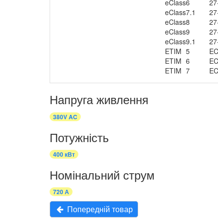
eClass
6
27
eClass
7.1
27
eClass
8
27
eClass
9
27
eClass
9.1
27
ETIM
5
EC
ETIM
6
EC
ETIM
7
EC
Напруга живлення
380V AC
Потужність
400 кВт
Номінальний струм
720 А
Попередній товар