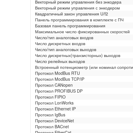
Векторный режим управления без энкодера
Векторный режим управления с энкодером
Квадратичный закон управления U/f2
Панель программирования в комплекте с ПЧ
Базовая панель программирования
Максимальное число фиксированных скоростей
Число/тип аналоговых входов
Число дискретных входов
Число/тип аналоговых выходов
Число дискретных(транзисторных) выходов
Число релейных выходов
Встроенный потенциометр (или номинал сопроти
Протокол ModBus RTU
Протокол ModBus TCP/IP
Протокол CANopen
Протокол PROFIBUS DP
Протокол FIPIO
Протокол LonWorks
Протокол Ethernet IP
Протокол IgBus
Протокол DeviceNet
Протокол BACnet
Протокол EtherCat