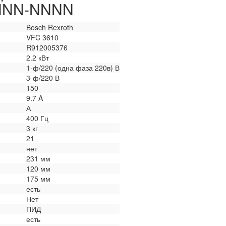
NNN-NNNN
Bosch Rexroth
VFC 3610
R912005376
2.2 кВт
1-ф/220 (одна фаза 220в) В
3-ф/220 В
150
9.7 A
А
400 Гц
3 кг
21
нет
231 мм
120 мм
175 мм
есть
Нет
ПИД
есть