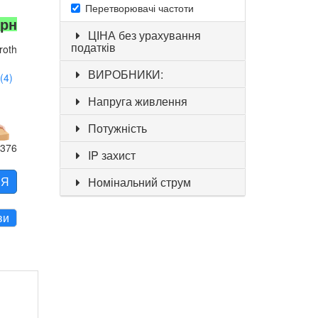
Перетворювачі частоти
грн
ЦІНА без урахування
податків
roth
ВИРОБНИКИ:
(4)
Напруга живлення
Потужність
376
IP захист
НЯ
Номінальний струм
ви