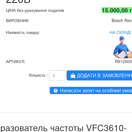
15.000,00 
ЦІНА без урахування податків
ВИРОБНИК:
Bosch Rex
Наявність товару:
НА СКЛАДІ 
АРТИКУЛ:
R912005
Кількість :
ДОДАТИ В ЗАМОВЛЕН
Написати запит на особливі умо
бразователь частоты VFC3610-