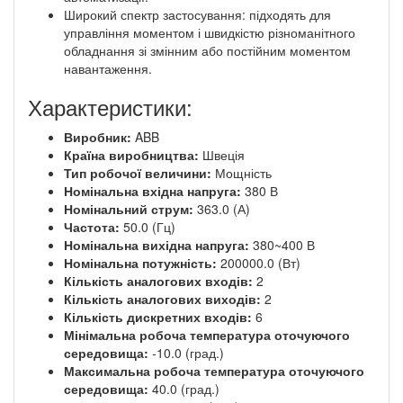
Широкий спектр застосування: підходять для
управління моментом і швидкістю різноманітного
обладнання зі змінним або постійним моментом
навантаження.
Характеристики:
Виробник:
ABB
Країна виробництва:
Швеція
Тип робочої величини:
Мощність
Номінальна вхідна напруга:
380 В
Номінальний струм:
363.0 (А)
Частота:
50.0 (Гц)
Номінальна вихідна напруга:
380~400 В
Номінальна потужність:
200000.0 (Вт)
Кількість аналогових входів:
2
Кількість аналогових виходів:
2
Кількість дискретних входів:
6
Мінімальна робоча температура оточуючого
середовища:
-10.0 (град.)
Максимальна робоча температура оточуючого
середовища:
40.0 (град.)