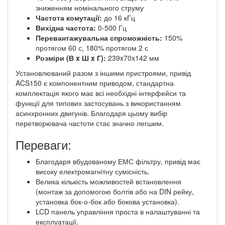
зниженням номінального струму
Частота комутації:
до 16 кГц
Вихідна частота:
0-500 Гц
Перевантажувальна спроможність:
150%
протягом 60 с, 180% протягом 2 с
Розміри (В x Ш x Г):
239x70x142 мм
Установлюваний разом з іншими пристроями, привід
ACS150 є компонентним приводом, стандартна
комплектація якого має всі необхідні інтерфейси та
функції для типових застосувань з використанням
асинхронних двигунів. Благодаря цьому вибір
перетворювача частоти стає значно легшим.
Переваги:
Благодаря вбудованому ЕМС фільтру, привід має
високу електромагнітну сумісність.
Велика кількість можливостей встановлення
(монтаж за допомогою болтів або на DIN рейку,
установка бок-о-бок або бокова установка).
LCD панель управління проста в налаштуванні та
експлуатації.