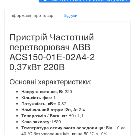
Інформація про товар
Відгуки
Пристрій Частотний
перетворювач ABB
ACS150-01E-02A4-2
0,37кВт 220В
Основні характеристики:
Напруга питання, В:
220
Кількість фаз:
1
Потужність, кВт:
0,37
Номінальний струм I2n, А:
2,4
Типорозмір / Вага, кг:
R0 / 1,1
Клас захисту:
IP20
Температура оточуючого середовища:
Від -10 до
40 °C без утворення інія, вище 50 °C з 10%