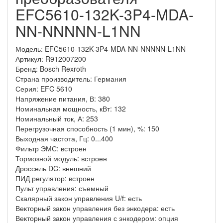
EFC5610-132K-3P4-MDA-
NN-NNNNN-L1NN
Модель:
EFC5610-132K-3P4-MDA-NN-NNNNN-L1NN
Артикул:
R912007200
Бренд:
Bosch Rexroth
Страна производитель:
Германия
Серия:
EFC 5610
Напряжение питания, В:
380
Номинальная мощность, кВт: 132
Номинальный ток, А: 253
Перегрузочная способность (1 мин), %:
150
Выходная частота, Гц:
0...400
Фильтр ЭМС:
встроен
Тормозной модуль:
встроен
Дроссель DC:
внешний
ПИД регулятор:
встроен
Пульт управления:
съемный
Скалярный закон управления U/f:
есть
Векторный закон управления без энкодера:
есть
Векторный закон управления с энкодером:
опция