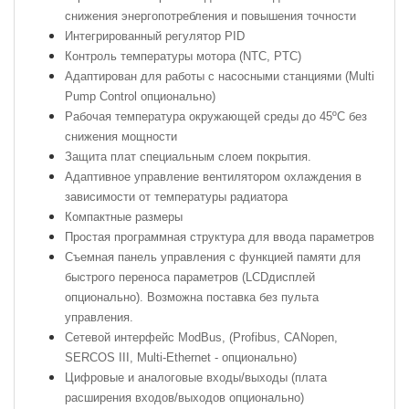
снижения энергопотребления и повышения точности
Интегрированный регулятор PID
Контроль температуры мотора (NTC, PTC)
Адаптирован
для работы с насосными станциями (Multi
Pump Control опционально)
Рабочая температура окружающей среды до 45
º
С без
снижения мощности
Защита плат специальным слоем покрытия.
Адаптивное управление вентилятором охлаждения в
зависимости от температуры радиатора
Компактные размеры
Простая программная структура для ввода параметров
Съемная панель управления с функцией памяти для
быстрого переноса параметров
(
LCD
дисплей
опционально)
.
Возможна поставка без пульта
управления.
Сетевой
интерфейс
ModBus
, (
Profibus, CANopen,
SERCOS III, Multi-Ethernet - опционально)
Цифровые и аналоговые
входы/
выходы (плата
расширения входов/выходов опционально)