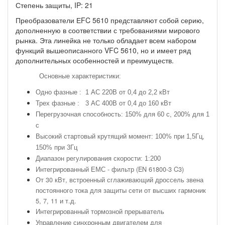
Степень защиты, IP:
21
Преобразователи ЕFC 5610 представляют собой серию,
дополненную в соответствии с требованиями мирового
рынка. Эта линейка не только обладает всем набором
функций вышеописанного VFC 5610, но и имеет ряд
дополнительных особенностей и преимуществ.
Основные характеристики:
Одно фазные : 1
АС 220В от 0,4 до 2,2 кВт
Трех фазные : 3 АС 400В от 0,4 до 160 кВт
Перегрузочная способность: 150% для 60 с, 200% для 1
с
Высокий стартовый крутящий момент: 100% при 1,5Гц,
150% при 3Гц
Диапазон регулирования скорости:
1:200
Интегрированный
ЕМС -
фильтр (EN 61800-3 C3)
От 30 кВт, встроенный сглаживающий дроссель звена
постоянного тока для защиты сети от высших гармоник
5, 7, 11 и т.д.
Интегрированный тормозной прерыватель
Управление синхронным двигателем для