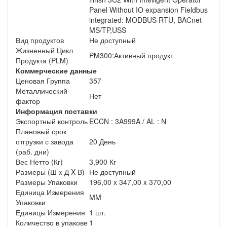
Panel Without IO expansion Fieldbus
integrated: MODBUS RTU, BACnet
MS/TP,USS
Вид продуктов
Не доступный
Жизненный Цикл
PM300:Активный продукт
Продукта (PLM)
Коммерческие данные
Ценовая Группа
357
Металлический
Нет
фактор
Информация поставки
Экспортный контроль
ECCN : 3A999A / AL : N
Плановый срок
отгрузки с завода
20 День
(раб. дни)
Вес Нетто (Кг)
3,900 Кг
Размеры (Ш x Д X В)
Не доступный
Размеры Упаковки
196,00 x 347,00 x 370,00
Единица Измерения
MM
Упаковки
Единицы Измерения
1 шт.
Количество в упакове
1