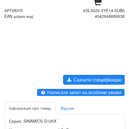
АРТИКУЛ:
6SL3220-3YE14-0UB0
EAN штрих-код:
4042948686638
Скачати специфікацію
Написати запит на особливі умови
Інформація про товар
Відгуки
Серия: SINAMICS G120X