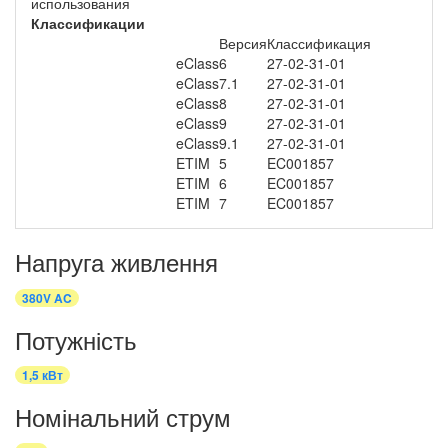
использования
Классификации
Версия
Классификация
eClass
6
27-02-31-01
eClass
7.1
27-02-31-01
eClass
8
27-02-31-01
eClass
9
27-02-31-01
eClass
9.1
27-02-31-01
ETIM
5
EC001857
ETIM
6
EC001857
ETIM
7
EC001857
Напруга живлення
380V AC
Потужність
1,5 кВт
Номінальний струм