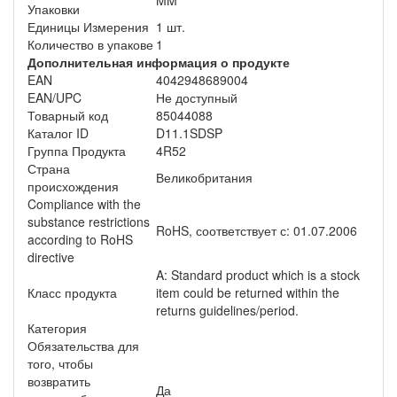
MM
Упаковки
Единицы Измерения
1 шт.
Количество в упакове
1
Дополнительная информация о продукте
EAN
4042948689004
EAN/UPC
Не доступный
Товарный код
85044088
Каталог ID
D11.1SDSP
Группа Продукта
4R52
Страна
Великобритания
происхождения
Compliance with the
substance restrictions
RoHS, соответствует с: 01.07.2006
according to RoHS
directive
A: Standard product which is a stock
Класс продукта
item could be returned within the
returns guidelines/period.
Категория
Обязательства для
того, чтобы
возвратить
Да