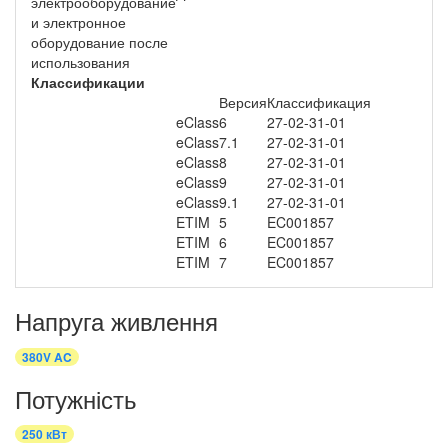
электрооборудование
и электронное
оборудование после
использования
Классификации
Версия
Классификация
eClass
6
27-02-31-01
eClass
7.1
27-02-31-01
eClass
8
27-02-31-01
eClass
9
27-02-31-01
eClass
9.1
27-02-31-01
ETIM
5
EC001857
ETIM
6
EC001857
ETIM
7
EC001857
Напруга живлення
380V AC
Потужність
250 кВт