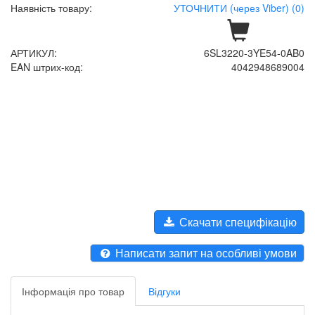
Наявність товару:
УТОЧНИТИ (через Viber) (0)
АРТИКУЛ:
6SL3220-3YE54-0AB0
EAN штрих-код:
4042948689004
Скачати специфікацію
Написати запит на особливі умови
Інформація про товар
Відгуки