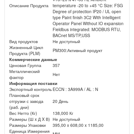
Описание Продукта
temperature -20 to +45 °C Size: FSG
Degree of protection IP20 / UL open
type Paint finish 3C2 With Intelligent
Operator Panel Without IO expansion
Fieldbus integrated: MODBUS RTU,
BACnet MS/TP,USS
Вид продуктов
Не доступный
Жизненный Цикл
PM300:Активный продукт
Продукта (PLM)
Коммерческие данные
Ценовая Группа
357
Металлический
Нет
фактор
Информация поставки
Экспортный контроль
ECCN : 3A999A / AL : N
Плановый срок
отгрузки с завода
20 День
(раб. дни)
Вес Нетто (Кг)
138,000 Кг
Размеры (Ш x Д X В)
Не доступный
Размеры Упаковки
395,00 x 608,00 x 1185,00
Единица Измерения