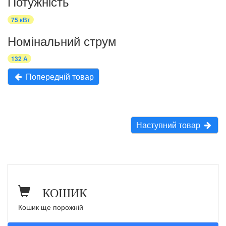
Потужність
75 кВт
Номінальний струм
132 А
Попередній товар
Наступний товар
КОШИК
Кошик ще порожній