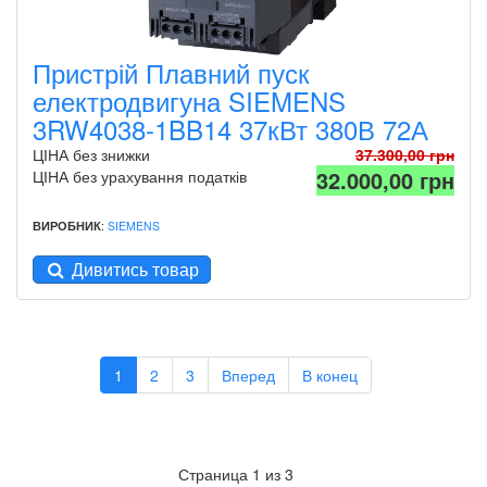
Пристрій Плавний пуск
електродвигуна SIEMENS
3RW4038-1BB14 37кВт 380В 72А
ЦІНА без знижки
37.300,00 грн
32.000,00 грн
ЦІНА без урахування податків
ВИРОБНИК
:
SIEMENS
Дивитись товар
1
2
3
Вперед
В конец
Страница 1 из 3