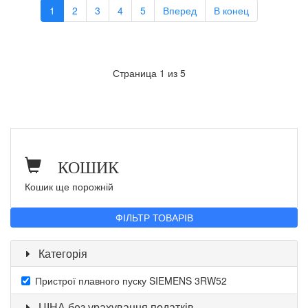
1
2
3
4
5
Вперед
В конец
Страница 1 из 5
КОШИК
Кошик ще порожній
ФІЛЬТР ТОВАРІВ
Категорія
Пристрої плавного пуску SIEMENS 3RW52
ЦІНА без урахування податків