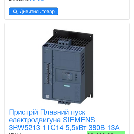
Дивитись товар
Пристрій Плавний пуск
електродвигуна SIEMENS
3RW5213-1TC14 5,5кВт 380В 13А
ЦІНА без урахування податків