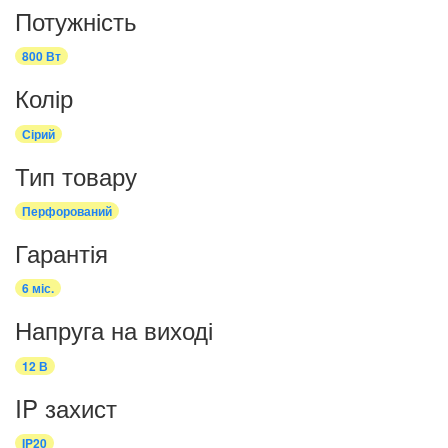
Потужність
800 Вт
Колір
Сірий
Тип товару
Перфорований
Гарантія
6 міс.
Напруга на виході
12 В
IP захист
IP20