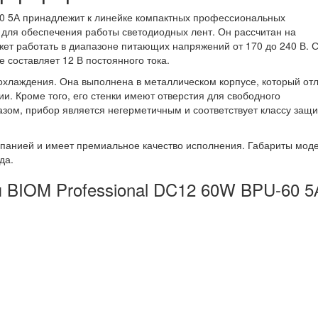
60 5А принадлежит к линейке компактных профессиональных
для обеспечения работы светодиодных лент. Он рассчитан на
ет работать в диапазоне питающих напряжений от 170 до 240 В. 
е составляет 12 В постоянного тока.
охлаждения. Она выполнена в металлическом корпусе, который от
ии. Кроме того, его стенки имеют отверстия для свободного
зом, прибор является негерметичным и соответствует классу защ
мпанией и имеет премиальное качество исполнения. Габариты мод
да.
я BIOM Professional DC12 60W BPU-60 5