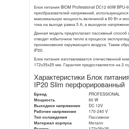
Блок питания BIOM Professional DC12 60W BPU-
преобразователей напряжений, использующихся 
максимальную мощность величиной в 60 Вт и мож
тока на выходе равна 5 А, а выходное напряжени
Данная модель предполагает пассивный способ 
отводит избыточное тепло в процессе эксплуатац
проникновения окружающего воздуха. Таким обра
IP20.
Блок питания изготавливается отечественной ко
172х35х25 мм. Гарантия предоставляется на 2 го
Характеристики Блок питани
IP20 Slim перфорированный
Бренд
PROFESSIONAL
Мощность
60 W
Выходное напряжение
DC 12V
Рабочее напряжение
170-240 V
Тип охлаждения
Пассивное
Материал корпуса
Металл
Размер
172x35x25