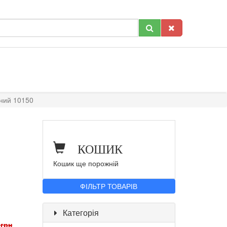
аний 10150
КОШИК
Кошик ще порожній
ФІЛЬТР ТОВАРІВ
Категорія
 грн