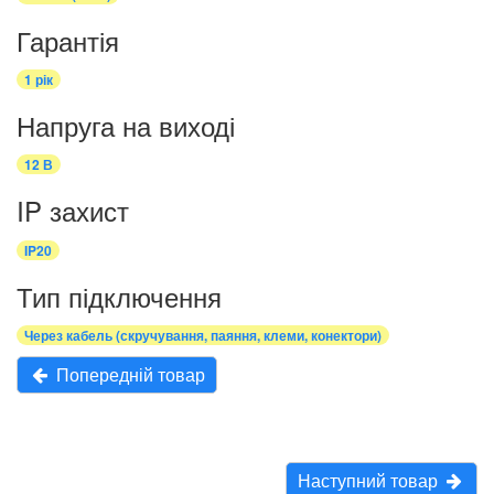
Гарантія
1 рік
Напруга на виході
12 В
IP захист
IP20
Тип підключення
Через кабель (скручування, паяння, клеми, конектори)
Попередній товар
Наступний товар