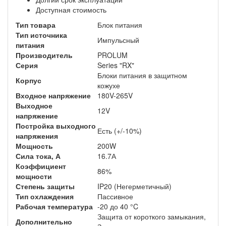
Доступная стоимость
Тип товара
Блок питания
Тип источника
Импульсный
питания
Производитель
PROLUM
Серия
Series "RX"
Блоки питания в защитном
Корпус
кожухе
Входное напряжение
180V-265V
Выходное
12V
напряжение
Постройка выходного
Есть (+/-10%)
напряжения
Мощность
200W
Сила тока, А
16.7А
Коэффициент
86%
мощности
Степень защиты
IP20 (Негерметичный)
Тип охлаждения
Пассивное
Рабочая температура
-20 до 40 °C
Защита от короткого замыкания,
Дополнительно