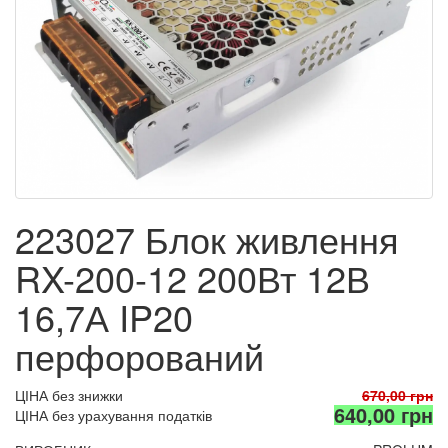
223027 Блок живлення
RX-200-12 200Вт 12В
16,7А IP20
перфорований
ЦІНА без знижки
670,00 грн
640,00 грн
ЦІНА без урахування податків