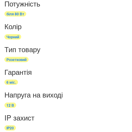
Потужність
біля 80 Вт
Колір
Чорний
Тип товару
Розетковий
Гарантія
6 міс.
Напруга на виході
12 В
IP захист
IP20