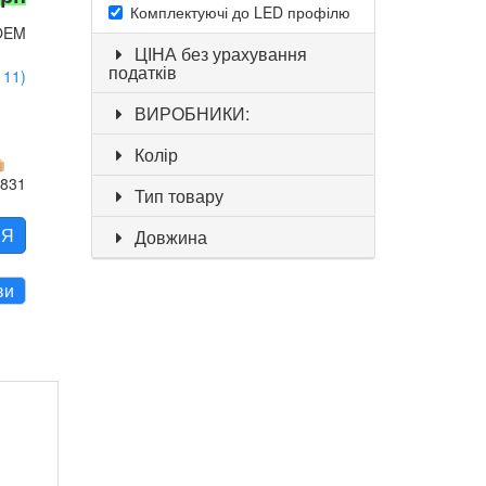
Комплектуючі до LED профілю
OEM
ЦІНА без урахування
податків
111)
ВИРОБНИКИ:
Колір
2831
Тип товару
НЯ
Довжина
ви