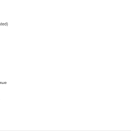
ted)
мые