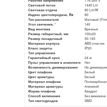
Рабочее напряжение
176-265 V
Световой поток
1440 Lm
Световая отдача
80 Lm/W
Индекс цветопередачи, Ra
80
Тип рассеивателя
Матовый (Fros
Угол свечения, °
140
Вид монтажа
Врезные
Размер габаритный, мм
100х20
Размер посадочный
50-165
Материал корпуса
ABS-пластик
Класс защиты
IP20
Тип управления
-
Гарантийный срок
24 м
Пульт управления в комплекте
Нет
Возможность диммирования
Не диммируе
Цвет плафона
Белый
Цвет арматуры
Белый
Материал плафона
Поликарбонат
Материал арматуры
Алюміній
Форма плафона
Квадрат
Способ включения
Без вимикача
Тип светодиодов
SMD