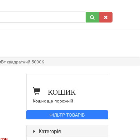
9Вт квадратний 5000К
КОШИК
Кошик ще порожній
ФІЛЬТР ТОВАРІВ
Категорія
 грн