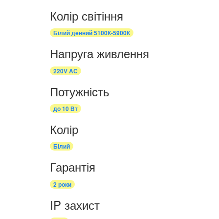
Колір світіння
Білий денний 5100К-5900К
Напруга живлення
220V AC
Потужність
до 10 Вт
Колір
Білий
Гарантія
2 роки
IP захист