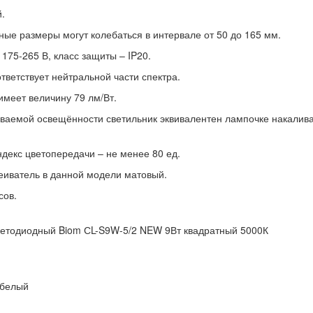
.
ные размеры могут колебаться в интервале от 50 до 165 мм.
175-265 В, класс защиты – IP20.
тветствует нейтральной части спектра.
имеет величину 79 лм/Вт.
иваемой освещённости светильник эквивалентен лампочке накалив
декс цветопередачи – не менее 80 ед.
сеиватель в данной модели матовый.
сов.
ветодиодный Biom СL-S9W-5/2 NEW 9Вт квадратный 5000К
 белый