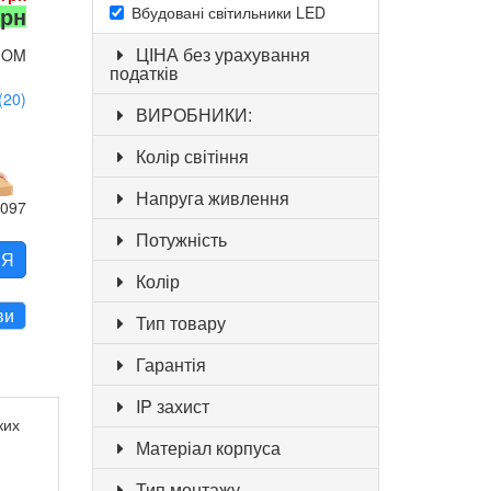
грн
Вбудовані світильники LED
ЦІНА без урахування
IOM
податків
(20)
ВИРОБНИКИ:
Колір світіння
Напруга живлення
4097
Потужність
НЯ
Колір
ви
Тип товару
Гарантія
IP захист
ких
Матеріал корпуса
Тип монтажу