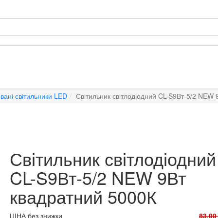
вані світильники LED
Світильник світлодіодний CL-S9Вт-5/2 NEW 
Світильник світлодіодний
CL-S9Вт-5/2 NEW 9Вт
квадратний 5000К
ЦІНА без знижки
83,00