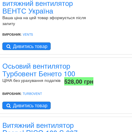
витяжний вентилятор
ВЕНТС Україна
Ваша ціна на цей товар зформується після
запиту
ВИРОБНИК
:
VENTS
Дивитись товар
Осьовий вентилятор
Турбовент Бенето 100
528,00 грн
ЦІНА без урахування податків
ВИРОБНИК
:
TURBOVENT
Дивитись товар
Витяжний вентилятор