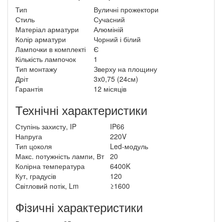
Тип
Вуличні прожектори
Стиль
Сучасний
Матеріал арматури
Алюміній
Колір арматури
Чорний і білий
Лампочки в комплекті
Є
Кількість лампочок
1
Тип монтажу
Зверху на площину
Дріт
3x0,75 (24см)
Гарантія
12 місяців
Технічні характеристики
Ступінь захисту, IP
IP66
Напруга
220V
Тип цоколя
Led-модуль
Макс. потужність лампи, Вт
20
Колірна температура
6400K
Кут, градусів
120
Світловий потік, Lm
≥1600
Фізичні характеристики