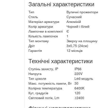
Загальні характеристики
Тип
Вуличні прожектори
Стиль
Сучасний
Матеріал арматури
Алюміній
Колір арматури
Чорний і білий
Лампочки в комплекті
Є
Кількість лампочок
1
Тип монтажу
Зверху на площину
Дріт
3x0,75 (24см)
Гарантія
12 місяців
Технічні характеристики
Ступінь захисту, IP
IP66
Напруга
220V
Тип цоколя
Led-модуль
Макс. потужність лампи, Вт
30
Колірна температура
6400K
Кут, градусів
120
Світловий потік, Lm
≥2400
Фізичні характеристики