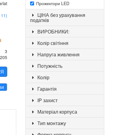
rlat
Прожектори LED
ЦІНА без урахування
111)
податків
ВИРОБНИКИ:
Колір світіння
3
Напруга живлення
6205
Потужність
НЯ
Колір
ви
Гарантія
IP захист
Матеріал корпуса
Тип монтажу
Форма корпусу