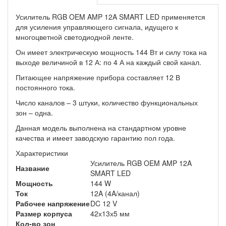
Усилитель RGB OEM AMP 12A SMART LED применяется
для усиления управляющего сигнала, идущего к
многоцветной светодиодной ленте.
Он имеет электрическую мощность 144 Вт и силу тока на
выходе величиной в 12 А: по 4 А на каждый свой канал.
Питающее напряжение прибора составляет 12 В
постоянного тока.
Число каналов – 3 штуки, количество функциональных
зон – одна.
Данная модель выполнена на стандартном уровне
качества и имеет заводскую гарантию пол года.
Характеристики
Усилитель RGB OEM AMP 12A
Название
SMART LED
Мощность
144 W
Ток
12A (4A/канал)
Рабочее напряжение
DC 12 V
Размер корпуса
42х13х5 мм
Кол-во зон