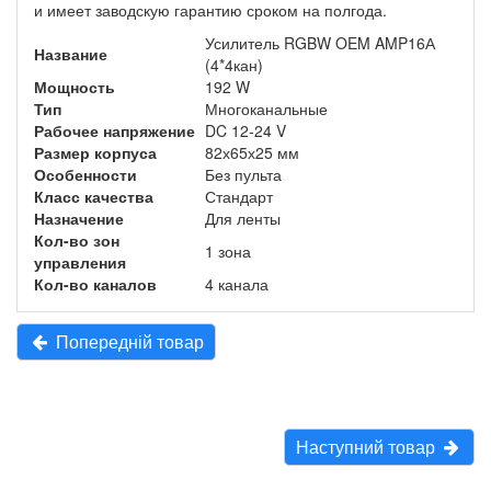
и имеет заводскую гарантию сроком на полгода.
Усилитель RGBW OEM AMP16А
Название
(4*4кан)
Мощность
192 W
Тип
Многоканальные
Рабочее напряжение
DC 12-24 V
Размер корпуса
82х65х25 мм
Особенности
Без пульта
Класс качества
Стандарт
Назначение
Для ленты
Кол-во зон
1 зона
управления
Кол-во каналов
4 канала
Попередній товар
Наступний товар